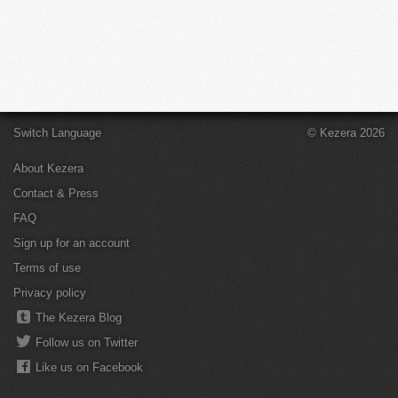
Switch Language
© Kezera 2026
About Kezera
Contact & Press
FAQ
Sign up for an account
Terms of use
Privacy policy
The Kezera Blog
Follow us on Twitter
Like us on Facebook