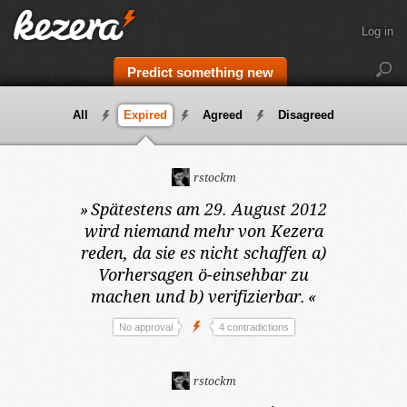
Log in
Predict something new
All
Expired
Agreed
Disagreed
rstockm
»
Spätestens am 29. August 2012
wird niemand mehr von Kezera
reden, da sie es nicht schaffen a)
Vorhersagen ö-einsehbar zu
machen und b) verifizierbar.
«
No approval
4 contradictions
rstockm