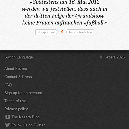
»
Spätestens am 16. Mai 2012
werden wir feststellen, dass auch in
der dritten Folge der @rundshow
keine Frauen auftauchen #fußball
«
No approval
No contradiction
Switch Language
© Kezera 2026
About Kezera
Contact & Press
FAQ
Sign up for an account
Terms of use
Privacy policy
The Kezera Blog
Follow us on Twitter