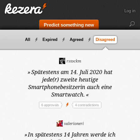
Log in
Predict something new
All
Expired
Agreed
Disagreed
rstockm
»
Spätestens am 14. Juli 2020
hat
jede(r) zweite heutige
Smartphonebesitzerin auch eine
Smartwatch.
«
6 approvals
4 contradictions
valerioneri
»
In spätestens 14 Jahren
werde ich