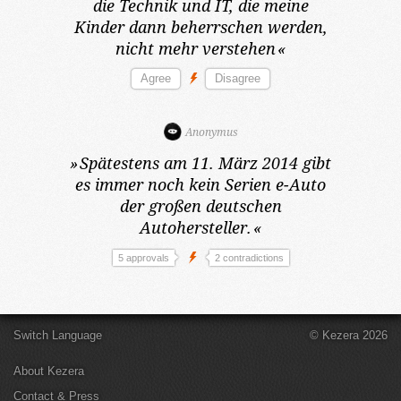
die Technik und IT, die meine
Kinder dann beherrschen werden,
nicht mehr verstehen
«
Anonymus
»
Spätestens am 11. März 2014
gibt
es immer noch kein Serien e-Auto
der großen deutschen
Autohersteller.
«
5 approvals
2 contradictions
Switch Language
© Kezera 2026
About Kezera
Contact & Press