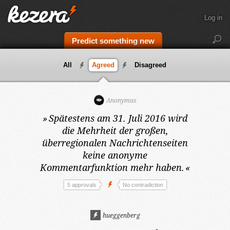
Log in
Predict something new
All
Agreed
Disagreed
Anonymus
»
Spätestens am 31. Juli 2016
wird
die Mehrheit der großen,
überregionalen Nachrichtenseiten
keine anonyme
Kommentarfunktion mehr haben.
«
5 approvals
No contradiction
hueggenberg