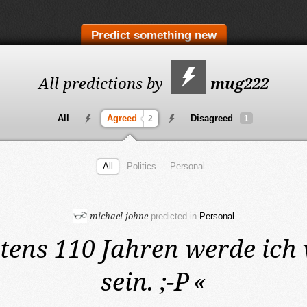
Predict something new
All predictions by
mug222
All
Agreed
Disagreed
2
1
All
Politics
Personal
michael-johne
predicted in
Personal
stens 110 Jahren
werde ich 
sein. ;-P
«