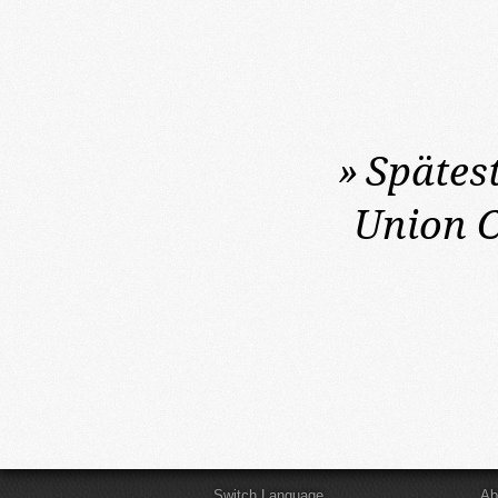
»
Spätes
Union C
Switch Language
Ab