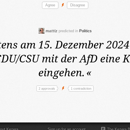
mattiz
predicted in
Politics
tens am 15. Dezember 2024
DU/CSU mit der AfD eine K
eingehen.
«
2 approvals
1 contradiction
out Kezera
Sign up for an account
The Kezera B