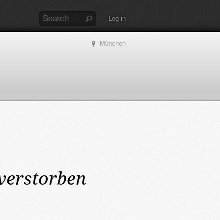
Log in
München
verstorben