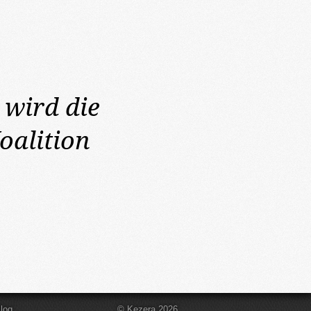
wird die
oalition
log
© Kezera 2026