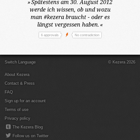
»
Spätestens am 30. August 2012
werde ich wissen, ob und wozu
man #kezera braucht - oder es
längst vergessen haben.
«
6 approvals
No contradiction
Switch Language
© Kezera 2026
About Kezera
Contact & Press
FAQ
Sign up for an account
Terms of use
Privacy policy
The Kezera Blog
Follow us on Twitter