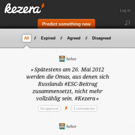
Log in
Predict something new
All
Expired
Agreed
Disagreed
hohse
»
Spätestens am 26. Mai 2012
werden die Omas, aus denen sich
Russlands #ESC-Beitrag
zusammensetzt, nicht mehr
vollzählig sein. #Kezera
«
No approval
1 contradiction
hohse