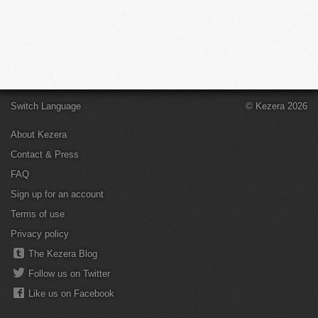
Switch Language
© Kezera 2026
About Kezera
Contact & Press
FAQ
Sign up for an account
Terms of use
Privacy policy
The Kezera Blog
Follow us on Twitter
Like us on Facebook