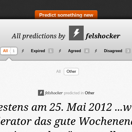
Predict something new
All predictions by
felshocker
All
Expired
Agreed
Disagreed
1
1
4
3
All
Other
felshocker
predicted in
Other
estens am 25. Mai 2012
...
rator das gute Wochenen