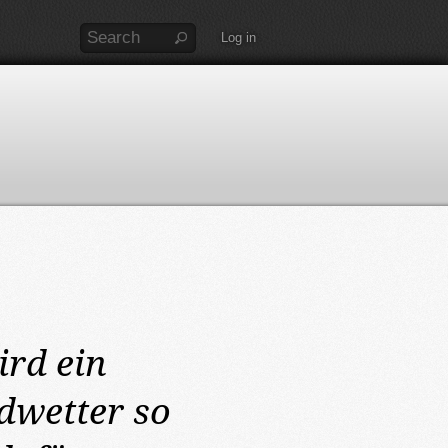
Log in
wird ein
dwetter so