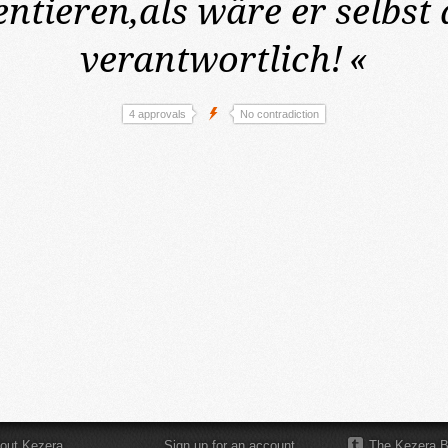
ntieren,als wäre er selbst
verantwortlich!
«
4 approvals
No contradiction
out Kezera
Sign up for an account
The Kezera B