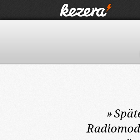
»
Spät
Radiomode