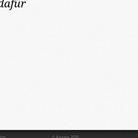
 dafür
log
© Kezera 2026