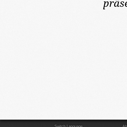
präse
Switch Language
Ab