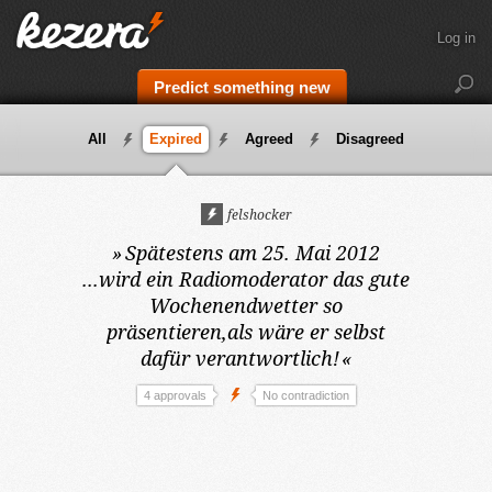
Log in
Predict something new
All
Expired
Agreed
Disagreed
felshocker
»
Spätestens am 25. Mai 2012
...wird ein Radiomoderator das gute
Wochenendwetter so
präsentieren,als wäre er selbst
dafür verantwortlich!
«
4 approvals
No contradiction