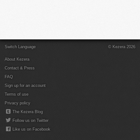
Switch Language
© Kezera 2026
About Kezera
Contact & Press
FAQ
Sign up for an account
Terms of use
Privacy policy
The Kezera Blog
Follow us on Twitter
Like us on Facebook