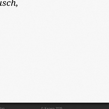
usch,
log
© Kezera 2026