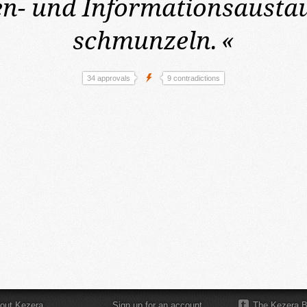
n- und Informationsausta
schmunzeln.
«
34 approvals
9 contradictions
out Kezera
Sign up for an account
The Kezera B