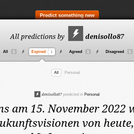
Predict something new
All predictions by
denisollo87
All
Expired
Agreed
Disagreed
1
1
1
1
All
Personal
denisollo87
predicted in
Personal
ns am 15. November 2022
Zukunftsvisionen von heute,