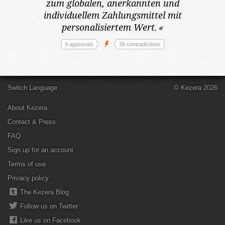
zum globalen, anerkannten und
individuellem Zahlungsmittel mit
personalisiertem Wert.
«
9 approvals
38 contradictions
Switch Language
© Kezera 2026
About Kezera
Contact & Press
FAQ
Sign up for an account
Terms of use
Privacy policy
The Kezera Blog
Follow us on Twitter
Like us on Facebook