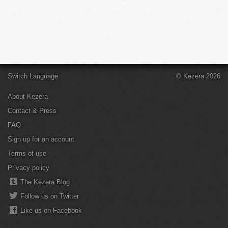
Switch Language
© Kezera 2026
About Kezera
Contact & Press
FAQ
Sign up for an account
Terms of use
Privacy policy
The Kezera Blog
Follow us on Twitter
Like us on Facebook