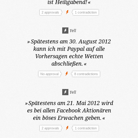
ist Heiligabend!
«
2 approvals
1 contradiction
Yell
»
Spätestens am 30. August 2012
kann ich mit Paypal auf alle
Vorhersagen echte Wetten
abschließen.
«
No approval
8 contradictions
Yell
»
Spätestens am 21. Mai 2012
wird
es bei allen Facebook Aktionären
ein böses Erwachen geben.
«
2 approvals
1 contradiction