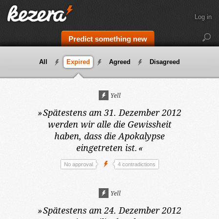
Log in
Predict something new
All
Expired
Agreed
Disagreed
Yell
»
Spätestens am 31. Dezember 2012
werden wir alle die Gewissheit
haben, dass die Apokalypse
eingetreten ist.
«
No approval
4 contradictions
Yell
»
Spätestens am 24. Dezember 2012