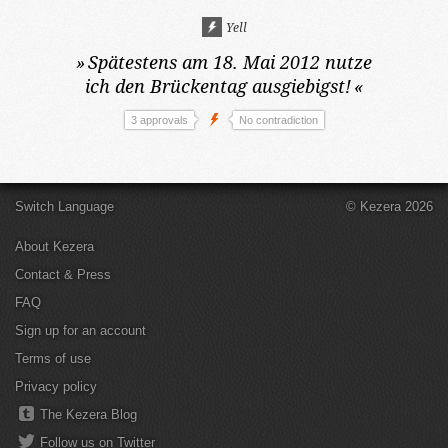
Yell
»
Spätestens am 18. Mai 2012
nutze
ich den Brückentag ausgiebigst!
«
3 approvals
No contradiction
Switch Language
© Kezera 2026
About Kezera
Contact & Press
FAQ
Sign up for an account
Terms of use
Privacy policy
The Kezera Blog
Follow us on Twitter