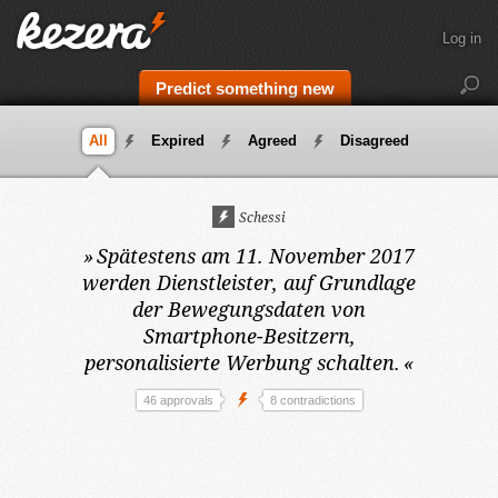
Log in
Predict something new
All
Expired
Agreed
Disagreed
Schessi
»
Spätestens am 11. November 2017
werden Dienstleister, auf Grundlage
der Bewegungsdaten von
Smartphone-Besitzern,
personalisierte Werbung schalten.
«
46 approvals
8 contradictions