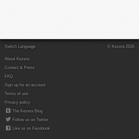
Switch Language
© Kezera 2026
About Kezera
Contact & Press
FAQ
Sign up for an account
Terms of use
Privacy policy
The Kezera Blog
Follow us on Twitter
Like us on Facebook