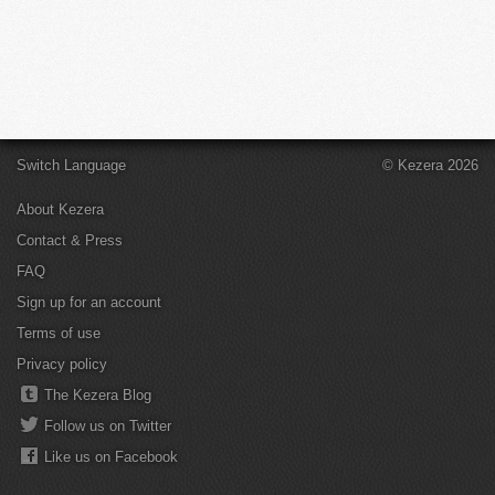
Switch Language
© Kezera 2026
About Kezera
Contact & Press
FAQ
Sign up for an account
Terms of use
Privacy policy
The Kezera Blog
Follow us on Twitter
Like us on Facebook