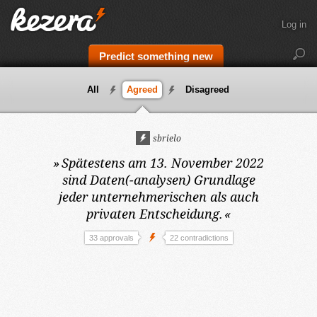
Log in
Predict something new
All
Agreed
Disagreed
sbrielo
»
Spätestens am 13. November 2022
sind Daten(-analysen) Grundlage
jeder unternehmerischen als auch
privaten Entscheidung.
«
33 approvals
22 contradictions