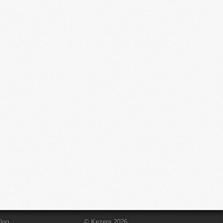
log
© Kezera 2026