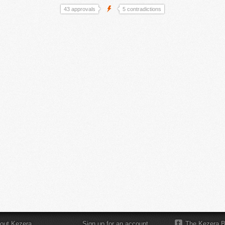
43 approvals
5 contradictions
out Kezera
Sign up for an account
The Kezera B