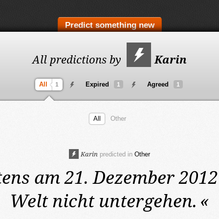
Predict something new
All predictions by
Karin
All
Expired
Agreed
1
1
1
All
Other
Karin
predicted in
Other
tens am 21. Dezember 2012
Welt nicht untergehen.
«