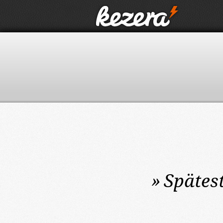
»
Spätes