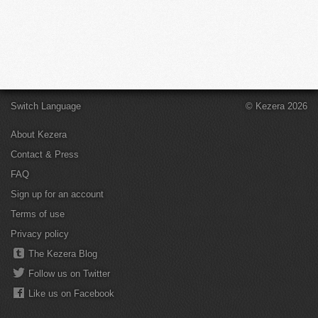
Switch Language
© Kezera 2026
About Kezera
Contact & Press
FAQ
Sign up for an account
Terms of use
Privacy policy
The Kezera Blog
Follow us on Twitter
Like us on Facebook