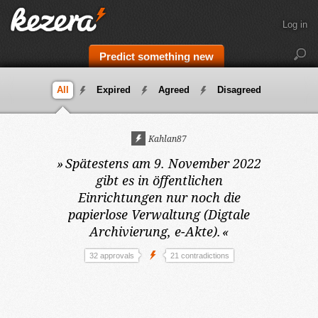
Log in
Predict something new
All
Expired
Agreed
Disagreed
Kahlan87
»
Spätestens am 9. November 2022
gibt es in öffentlichen
Einrichtungen nur noch die
papierlose Verwaltung (Digtale
Archivierung, e-Akte).
«
32 approvals
21 contradictions