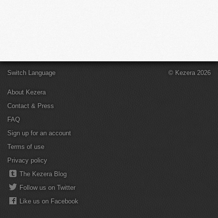
Switch Language
© Kezera 2026
About Kezera
Contact & Press
FAQ
Sign up for an account
Terms of use
Privacy policy
The Kezera Blog
Follow us on Twitter
Like us on Facebook