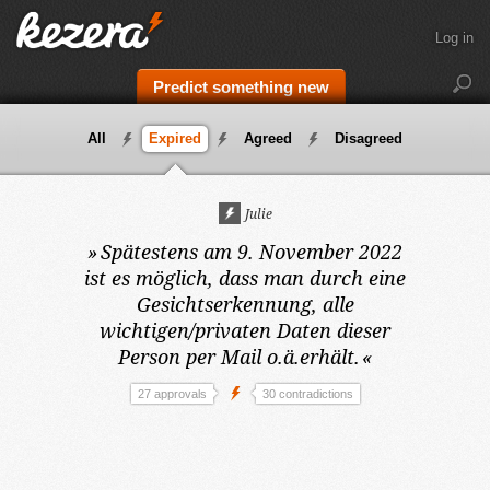
Log in
Predict something new
All
Expired
Agreed
Disagreed
Julie
»
Spätestens am 9. November 2022
ist es möglich, dass man durch eine
Gesichtserkennung, alle
wichtigen/privaten Daten dieser
Person per Mail o.ä.erhält.
«
27 approvals
30 contradictions