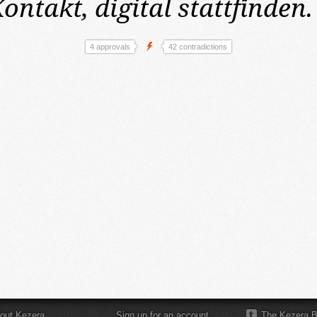
ontakt, digital stattfinden.
4 approvals
42 contradictions
out Kezera
Sign up for an account
The Kezera B