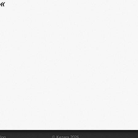
«
log
© Kezera 2026