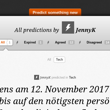
Predict something new
All predictions by
JennyK
All
Expired
Agreed
Disagreed
1
1
12
14
All
Tech
JennyK
predicted in
Tech
tens am 12. November 2017
bis auf den nötigsten pers