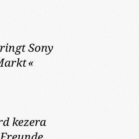
ringt Sony
Markt
«
rd kezera
 Freunde