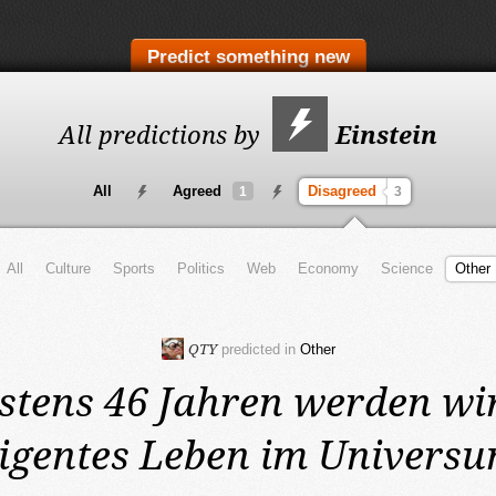
Predict something new
All predictions by
Einstein
All
Agreed
Disagreed
1
3
All
Culture
Sports
Politics
Web
Economy
Science
Other
QTY
predicted in
Other
estens 46 Jahren
werden wir
ligentes Leben im Universu