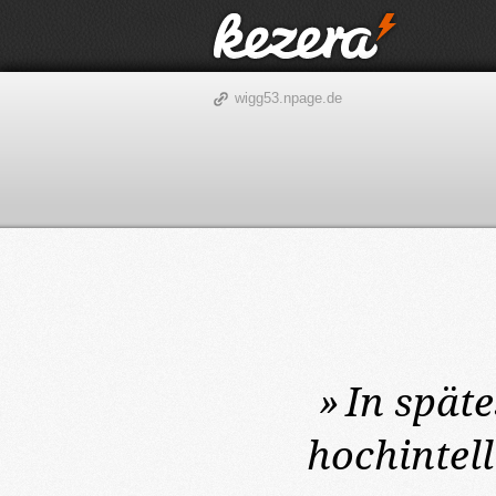
wigg53.npage.de
»
In spät
hochintel