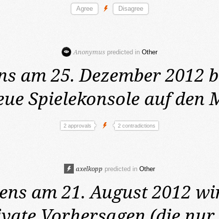
Anonymus
predicted in
Other
ns am 25. Dezember 2012
b
eue Spielekonsole auf den 
2 approvals
2 contradictions
axelkopp
predicted in
Other
ens am 21. August 2012
wi
ivate Vorhersagen (die nur