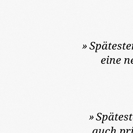
»
Späteste
eine n
»
Spätest
auch pr