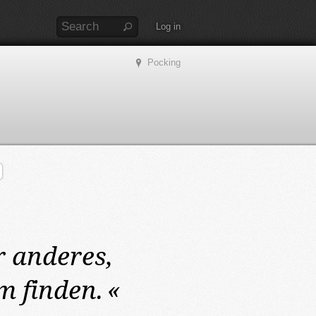
Log in
Pocking
 anderes,
m finden.
«