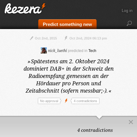
Log in
Predict something new
Oct 2nd, 2015
Oct 2nd, 2024 06:13 pm
nick_luethi
predicted in
Tech
»
Spätestens am 2. Oktober 2024
dominiert DAB+ in der Schweiz den
Radioempfang gemessen an der
Hördauer pro Person und
Zeitabschnitt (sofern messbar;-).
«
No approval
4 contradictions
4 contradictions