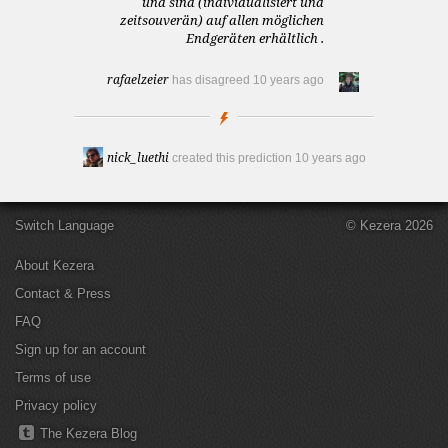
und sind (individualisiert und
zeitsouverän) auf allen möglichen
Endgeräten erhältlich .
rafaelzeier
has disagreed
10 years ago
nick_luethi
created this prediction
10 years ago
Switch Language
© Kezera 2026
About Kezera
Contact & Press
FAQ
Sign up for an account
Terms of use
Privacy policy
The Kezera Blog