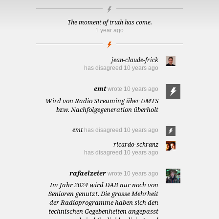
The moment of truth has come.
1 year ago
jean-claude-frick
has disagreed
10 years ago
emt
wrote
10 years ago
Wird von Radio Streaming über UMTS
bzw. Nachfolgegeneration überholt
emt
has disagreed
10 years ago
ricardo-schranz
has disagreed
10 years ago
rafaelzeier
wrote
10 years ago
Im Jahr 2024 wird DAB nur noch von
Senioren genutzt. Die grosse Mehrheit
der Radioprogramme haben sich den
technischen Gegebenheiten angepasst